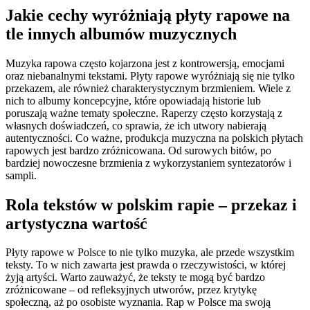
Jakie cechy wyróżniają płyty rapowe na
tle innych albumów muzycznych
Muzyka rapowa często kojarzona jest z kontrowersją, emocjami
oraz niebanalnymi tekstami. Płyty rapowe wyróżniają się nie tylko
przekazem, ale również charakterystycznym brzmieniem. Wiele z
nich to albumy koncepcyjne, które opowiadają historie lub
poruszają ważne tematy społeczne. Raperzy często korzystają z
własnych doświadczeń, co sprawia, że ich utwory nabierają
autentyczności. Co ważne, produkcja muzyczna na polskich płytach
rapowych jest bardzo zróżnicowana. Od surowych bitów, po
bardziej nowoczesne brzmienia z wykorzystaniem syntezatorów i
sampli.
Rola tekstów w polskim rapie – przekaz i
artystyczna wartość
Płyty rapowe w Polsce to nie tylko muzyka, ale przede wszystkim
teksty. To w nich zawarta jest prawda o rzeczywistości, w której
żyją artyści. Warto zauważyć, że teksty te mogą być bardzo
zróżnicowane – od refleksyjnych utworów, przez krytykę
społeczną, aż po osobiste wyznania. Rap w Polsce ma swoją