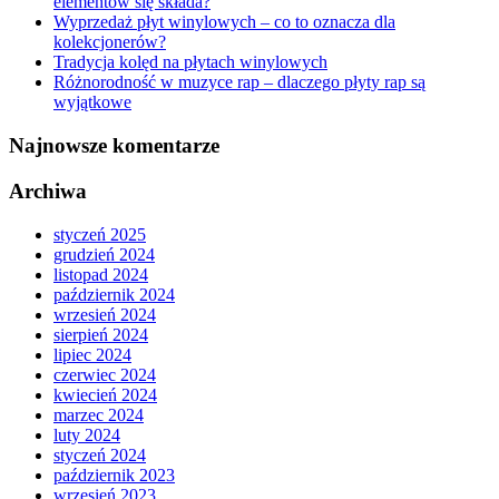
elementów się składa?
Wyprzedaż płyt winylowych – co to oznacza dla
kolekcjonerów?
Tradycja kolęd na płytach winylowych
Różnorodność w muzyce rap – dlaczego płyty rap są
wyjątkowe
Najnowsze komentarze
Archiwa
styczeń 2025
grudzień 2024
listopad 2024
październik 2024
wrzesień 2024
sierpień 2024
lipiec 2024
czerwiec 2024
kwiecień 2024
marzec 2024
luty 2024
styczeń 2024
październik 2023
wrzesień 2023