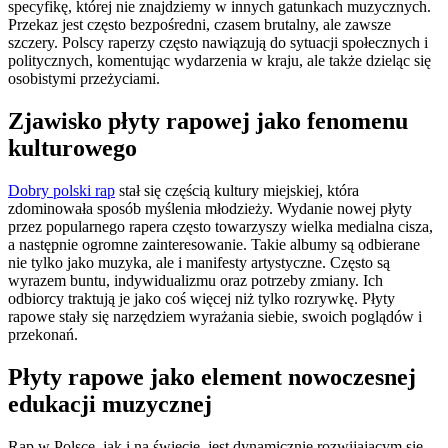
specyfikę, której nie znajdziemy w innych gatunkach muzycznych.
Przekaz jest często bezpośredni, czasem brutalny, ale zawsze
szczery. Polscy raperzy często nawiązują do sytuacji społecznych i
politycznych, komentując wydarzenia w kraju, ale także dzieląc się
osobistymi przeżyciami.
Zjawisko płyty rapowej jako fenomenu
kulturowego
Dobry polski rap
stał się częścią kultury miejskiej, która
zdominowała sposób myślenia młodzieży. Wydanie nowej płyty
przez popularnego rapera często towarzyszy wielka medialna cisza,
a następnie ogromne zainteresowanie. Takie albumy są odbierane
nie tylko jako muzyka, ale i manifesty artystyczne. Często są
wyrazem buntu, indywidualizmu oraz potrzeby zmiany. Ich
odbiorcy traktują je jako coś więcej niż tylko rozrywkę. Płyty
rapowe stały się narzędziem wyrażania siebie, swoich poglądów i
przekonań.
Płyty rapowe jako element nowoczesnej
edukacji muzycznej
Rap w Polsce, jak i na świecie, jest dynamicznie rozwijającym się