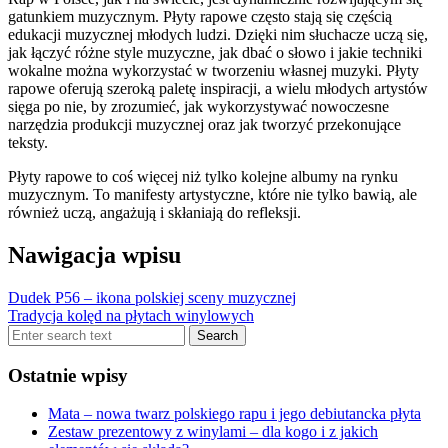
gatunkiem muzycznym. Płyty rapowe często stają się częścią
edukacji muzycznej młodych ludzi. Dzięki nim słuchacze uczą się,
jak łączyć różne style muzyczne, jak dbać o słowo i jakie techniki
wokalne można wykorzystać w tworzeniu własnej muzyki. Płyty
rapowe oferują szeroką paletę inspiracji, a wielu młodych artystów
sięga po nie, by zrozumieć, jak wykorzystywać nowoczesne
narzędzia produkcji muzycznej oraz jak tworzyć przekonujące
teksty.
Płyty rapowe to coś więcej niż tylko kolejne albumy na rynku
muzycznym. To manifesty artystyczne, które nie tylko bawią, ale
również uczą, angażują i skłaniają do refleksji.
Nawigacja wpisu
Dudek P56 – ikona polskiej sceny muzycznej
Tradycja kolęd na płytach winylowych
Ostatnie wpisy
Mata – nowa twarz polskiego rapu i jego debiutancka płyta
Zestaw prezentowy z winylami – dla kogo i z jakich