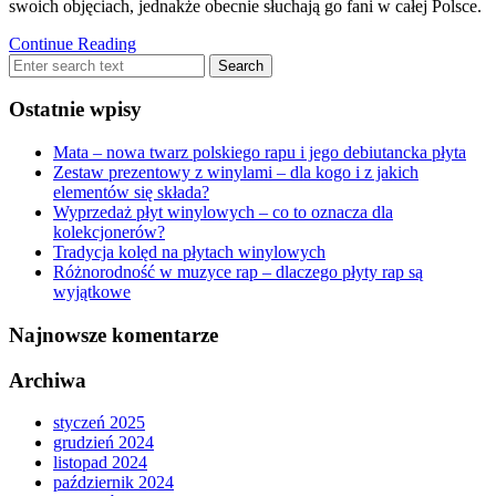
swoich objęciach, jednakże obecnie słuchają go fani w całej Polsce.
Continue Reading
Ostatnie wpisy
Mata – nowa twarz polskiego rapu i jego debiutancka płyta
Zestaw prezentowy z winylami – dla kogo i z jakich
elementów się składa?
Wyprzedaż płyt winylowych – co to oznacza dla
kolekcjonerów?
Tradycja kolęd na płytach winylowych
Różnorodność w muzyce rap – dlaczego płyty rap są
wyjątkowe
Najnowsze komentarze
Archiwa
styczeń 2025
grudzień 2024
listopad 2024
październik 2024