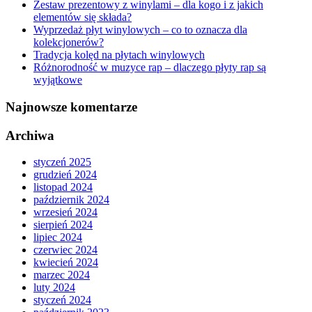
Zestaw prezentowy z winylami – dla kogo i z jakich
elementów się składa?
Wyprzedaż płyt winylowych – co to oznacza dla
kolekcjonerów?
Tradycja kolęd na płytach winylowych
Różnorodność w muzyce rap – dlaczego płyty rap są
wyjątkowe
Najnowsze komentarze
Archiwa
styczeń 2025
grudzień 2024
listopad 2024
październik 2024
wrzesień 2024
sierpień 2024
lipiec 2024
czerwiec 2024
kwiecień 2024
marzec 2024
luty 2024
styczeń 2024