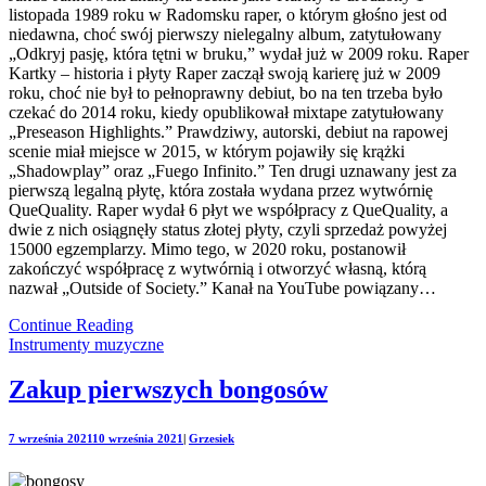
listopada 1989 roku w Radomsku raper, o którym głośno jest od
niedawna, choć swój pierwszy nielegalny album, zatytułowany
„Odkryj pasję, która tętni w bruku,” wydał już w 2009 roku. Raper
Kartky – historia i płyty Raper zaczął swoją karierę już w 2009
roku, choć nie był to pełnoprawny debiut, bo na ten trzeba było
czekać do 2014 roku, kiedy opublikował mixtape zatytułowany
„Preseason Highlights.” Prawdziwy, autorski, debiut na rapowej
scenie miał miejsce w 2015, w którym pojawiły się krążki
„Shadowplay” oraz „Fuego Infinito.” Ten drugi uznawany jest za
pierwszą legalną płytę, która została wydana przez wytwórnię
QueQuality. Raper wydał 6 płyt we współpracy z QueQuality, a
dwie z nich osiągnęły status złotej płyty, czyli sprzedaż powyżej
15000 egzemplarzy. Mimo tego, w 2020 roku, postanowił
zakończyć współpracę z wytwórnią i otworzyć własną, którą
nazwał „Outside of Society.” Kanał na YouTube powiązany…
Continue Reading
Instrumenty muzyczne
Zakup pierwszych bongosów
7 września 2021
10 września 2021
|
Grzesiek