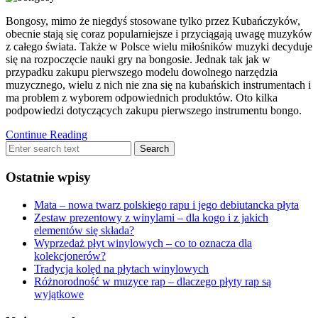
Bongosy, mimo że niegdyś stosowane tylko przez Kubańczyków,
obecnie stają się coraz popularniejsze i przyciągają uwagę muzyków
z całego świata. Także w Polsce wielu miłośników muzyki decyduje
się na rozpoczęcie nauki gry na bongosie. Jednak tak jak w
przypadku zakupu pierwszego modelu dowolnego narzędzia
muzycznego, wielu z nich nie zna się na kubańskich instrumentach i
ma problem z wyborem odpowiednich produktów. Oto kilka
podpowiedzi dotyczących zakupu pierwszego instrumentu bongo.
Continue Reading
Ostatnie wpisy
Mata – nowa twarz polskiego rapu i jego debiutancka płyta
Zestaw prezentowy z winylami – dla kogo i z jakich
elementów się składa?
Wyprzedaż płyt winylowych – co to oznacza dla
kolekcjonerów?
Tradycja kolęd na płytach winylowych
Różnorodność w muzyce rap – dlaczego płyty rap są
wyjątkowe