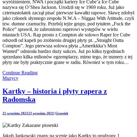
wyróżnieniem. NWA i początki kariery Ice Cube’a Ice Cube
nazywa się O’Shea Jackson. Urodził się w 1969 roku. Już jako
czternastolatek zaczął pisać pierwsze kawałki rapowe. Sławę zdobył
jako członek słynnego zespołu N.W.A – Niggaz With Attitude, czyli
tzw. dumne czarnuchy. Przebój tejże grupy, pod tytułem „Fuck the
Police” sprawił, że zabroniono raperowi występów w wielu
miastach USA. Rap prosto z Compton ale solowo Raper Ice Cube
odszedł od kapeli po zrobieniu drugiej płyty pt. „Straight Outta
Compton”. Jego pierwsza solowa płyta „Amerikkka’s Most
Wanted” odniosła bardzo duży sukces. Już po kilku tygodniach
sprzedano kilka milionów egzemplarzy, mimo tego, że numery z tej
płyty nie były praktycznie grane w radiu. Również w tym roku…
Continue Reading
Muzycy
Kartky – historia i płyty rapera z
Radomska
21 września 2021
23 września 2021
|
Grzesiek
Jakub Jankowski znany na scenie jako Kartky to urodzony 1