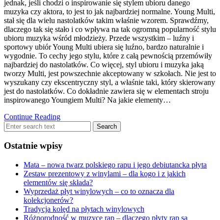
jednak, jeśli chodzi o inspirowanie się stylem ubioru danego
muzyka czy aktora, to jest to jak najbardziej normalne. Young Multi,
stał się dla wielu nastolatków takim właśnie wzorem. Sprawdźmy,
dlaczego tak się stało i co wpływa na tak ogromną popularność stylu
ubioru muzyka wśród młodzieży. Przede wszystkim – luźny i
sportowy ubiór Young Multi ubiera się luźno, bardzo naturalnie i
wygodnie. To cechy jego stylu, które z całą pewnością przemówiły
najbardziej do nastolatków. Co więcej, styl ubioru i muzyka jaką
tworzy Multi, jest powszechnie akceptowany w szkołach. Nie jest to
wyszukany czy ekscentryczny styl, a właśnie taki, który skierowany
jest do nastolatków. Co dokładnie zawiera się w elementach stroju
inspirowanego Youngiem Multi? Na jakie elementy…
Continue Reading
Ostatnie wpisy
Mata – nowa twarz polskiego rapu i jego debiutancka płyta
Zestaw prezentowy z winylami – dla kogo i z jakich
elementów się składa?
Wyprzedaż płyt winylowych – co to oznacza dla
kolekcjonerów?
Tradycja kolęd na płytach winylowych
Różnorodność w muzyce rap – dlaczego płyty rap są